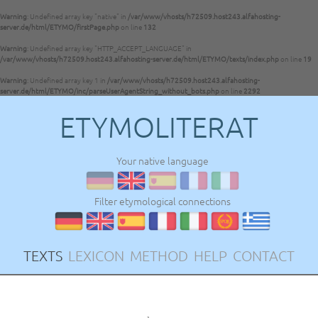
Warning
: Undefined array key "native" in
/var/www/vhosts/h72509.host243.alfahosting-
server.de/html/ETYMO/firstPage.php
on line
132
Warning
: Undefined array key "HTTP_ACCEPT_LANGUAGE" in
/var/www/vhosts/h72509.host243.alfahosting-server.de/html/ETYMO/texts/index.php
on line
19
Warning
: Undefined array key 1 in
/var/www/vhosts/h72509.host243.alfahosting-
server.de/html/ETYMO/inc/parseUserAgentString_without_bots.php
on line
2292
ETYMOLITERAT
Your native language
Filter etymological connections
TEXTS
LEXICON
METHOD
HELP
CONTACT