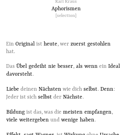
Karl Kraus
Aphorismen
[selection]
Ein
Original
ist
heute
, wer
zuerst
gestohlen
hat.
Das
Übel
gedeiht
nie
besser
,
als
wenn
ein
Ideal
davorsteht
.
Liebe
deinen
Nächsten
wie dich
selbst
.
Denn
:
Jeder ist sich
selbst
der
Nächste
.
Bildung
ist das, was die
meisten
empfangen
,
viele
weitergeben
und
wenige
haben
.